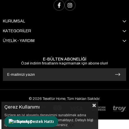
KURUMSAL
KATEGORİLER
ÜYELİK - YARDIM
E-BÜLTEN ABONELİĞİ
Özel indirim fırsatlarını kaçırmamak için abone olun!
© 2026 Tesettür Home, Tüm Hakları Saklıdır.
Çerez Kullanımı
Sizlere en iyi alışveriş deneyimini sunabilmek adına
sitemizde çerezler(cookies) kullanmaktayız. Detaylı bilgi
Sipariş Destek Hattı
için Kvkk sözleşmesini inceleyebilirsiniz.