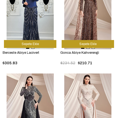
Sepete Ekle
Sepete Ekle
Berceste Abiye Lacivert
Gonca Abiye Kahverengi
$305.83
$234.52
$210.71