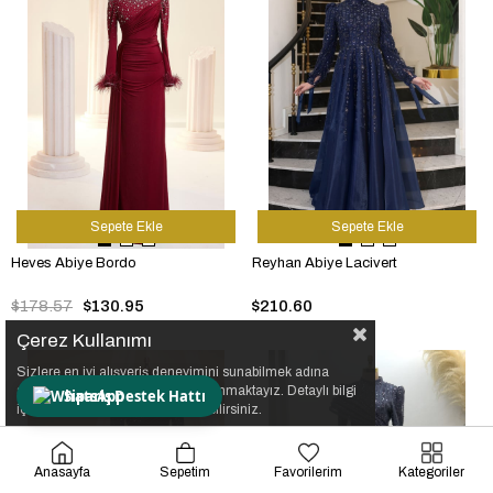
Sepete Ekle
Sepete Ekle
Heves Abiye Bordo
Reyhan Abiye Lacivert
$178.57
$130.95
$210.60
Çerez Kullanımı
Sizlere en iyi alışveriş deneyimini sunabilmek adına
sitemizde çerezler(cookies) kullanmaktayız. Detaylı bilgi
Sipariş Destek Hattı
için Kvkk sözleşmesini inceleyebilirsiniz.
Anasayfa
Sepetim
Favorilerim
Kategoriler