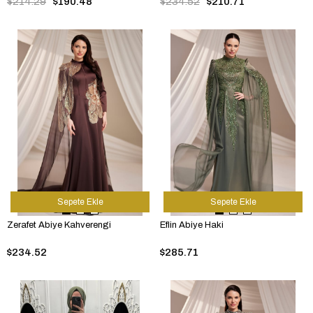
$214.29
$190.48
$234.52
$210.71
Sepete Ekle
Sepete Ekle
Zerafet Abiye Kahverengi
Eflin Abiye Haki
$234.52
$285.71