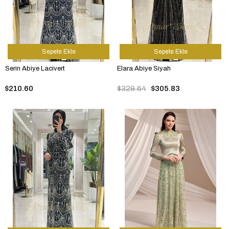
Sepete Ekle
Sepete Ekle
Serin Abiye Lacivert
Elara Abiye Siyah
$210.60
$329.64
$305.83