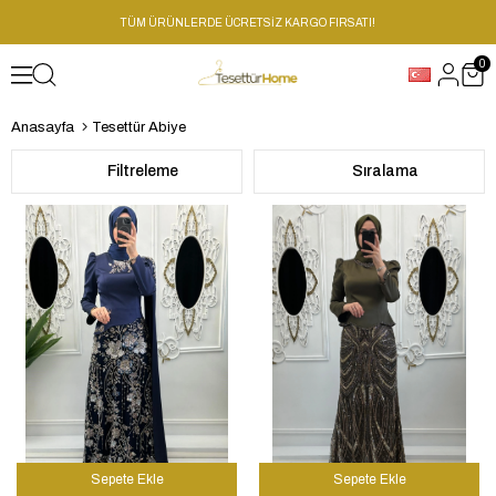
TÜM ÜRÜNLERDE ÜCRETSİZ KARGO FIRSATI!
0
Anasayfa
Tesettür Abiye
Filtreleme
Sıralama
Sepete Ekle
Sepete Ekle