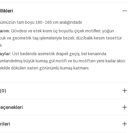
likleri
ümüzün tam boyu 160-165 cm aralığındadır.
arım:
Gövdesi ve etek kısmı üç boyutlu çiçek motifleri, yoğun
uk ve geometrik taş işlemeleriyle bezeli, düz/balık kesim tesettür
e.
aylar:
Üst bedende asimetrik drapeli geçiş, bel kenarında
mlandırılmış büyük kumaş gül motifi ve bu motiften yere kadar akıcı
şekilde dökülen saten görünümlü kumaş katmanı.
(0)
eçenekleri
ileri