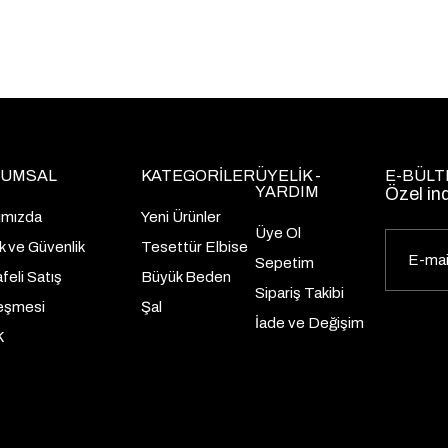
UMSAL
KATEGORİLER
ÜYELİK -
E-BÜLT
YARDIM
Özel in
ımızda
Yeni Ürünler
Üye Ol
lik ve Güvenlik
Tesettür Elbise
Sepetim
eli Satış
Büyük Beden
Sipariş Takibi
eşmesi
Şal
İade ve Değişim
K