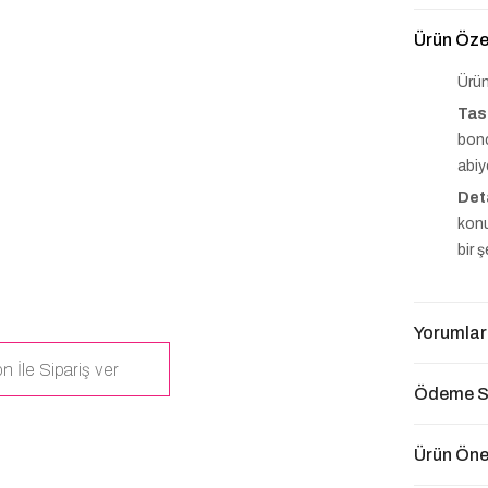
Ürün Özel
Ürün
Tas
bonc
abiy
Det
konu
bir 
Yorumlar
n İle Sipariş ver
Ödeme S
Ürün Öner