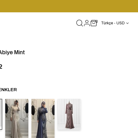
0
Türkçe - USD
Abiye Mint
2
ENKLER