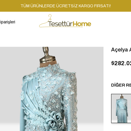
TÜM ÜRÜNLERDE ÜCRETSİZ KARGO FIRSATI!
iparişleri
Açelya 
$282.0
DIĞER R