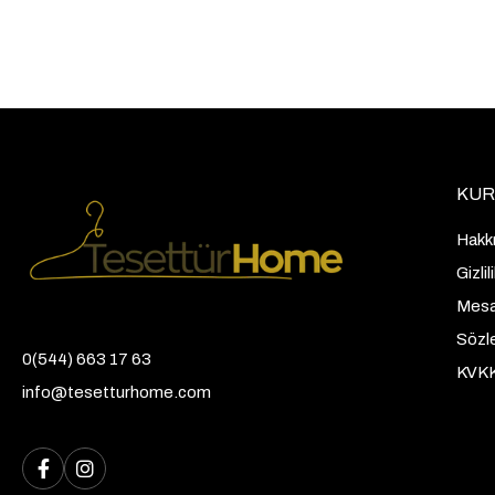
KUR
Hakk
Gizli
Mesaf
Sözl
0(544) 663 17 63
KVK
info@tesetturhome.com