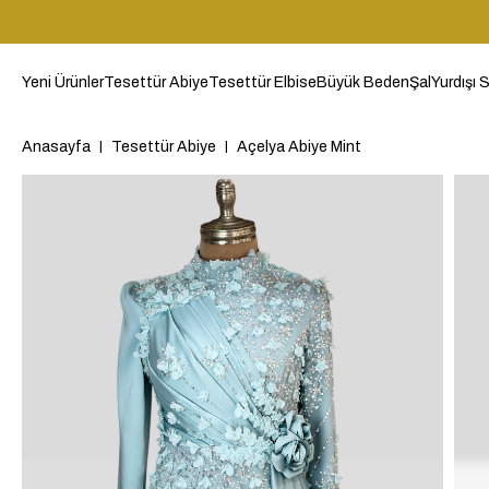
Yeni Ürünler
Tesettür Abiye
Tesettür Elbise
Büyük Beden
Şal
Yurdışı S
Anasayfa
Tesettür Abiye
Açelya Abiye Mint