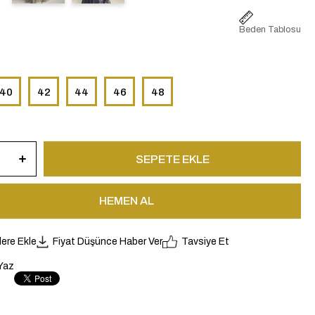
Beden Tablosu
40
42
44
46
48
lere Ekle
Fiyat Düşünce Haber Ver
Tavsiye Et
Yaz