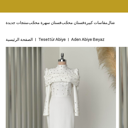
شال
مقاسات كبيرة
فستان محجّب
فستان سهرة محجّب
منتجات جديدة
Aden Abiye Beyaz
Tesettür Abiye
الصفحة الرئيسية