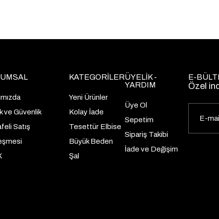
UMSAL
KATEGORİLER
ÜYELİK -
E-BÜLT
YARDIM
Özel in
ımızda
Yeni Ürünler
Üye Ol
lik ve Güvenlik
Kolay İade
Sepetim
eli Satış
Tesettür Elbise
Sipariş Takibi
eşmesi
Büyük Beden
İade ve Değişim
K
Şal