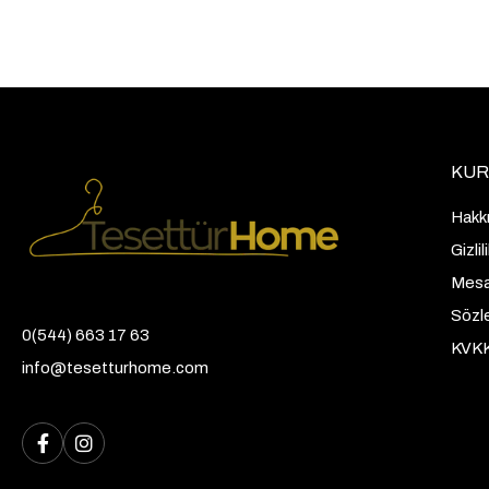
KUR
Hakk
Gizli
Mesaf
Sözl
0(544) 663 17 63
KVK
info@tesetturhome.com