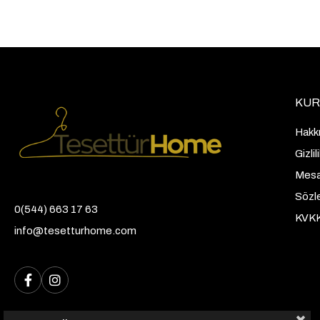
KUR
Hakk
Gizli
Mesaf
Sözl
0(544) 663 17 63
KVK
info@tesetturhome.com