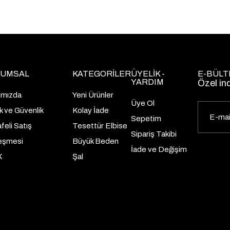
UMSAL
KATEGORİLER
ÜYELİK -
E-BÜLT
YARDIM
Özel in
ımızda
Yeni Ürünler
Üye Ol
lik ve Güvenlik
Kolay İade
Sepetim
eli Satış
Tesettür Elbise
Sipariş Takibi
eşmesi
Büyük Beden
İade ve Değişim
K
Şal