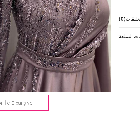
عليقات
(0)
ت السلعة
n İle Sipariş ver