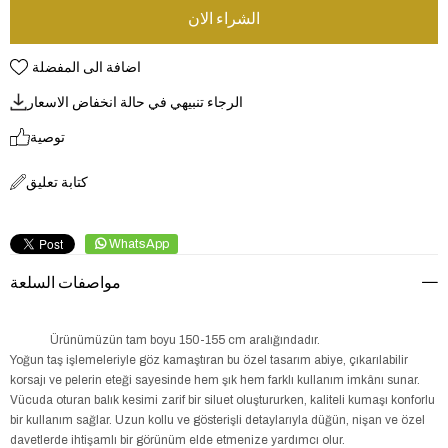
اضافة الى المفضلة
الرجاء تنبيهي في حالة انخفاض الاسعار
توصية
كتابة تعليق
WhatsApp
مواصفات السلعة
Ürünümüzün tam boyu 150-155 cm aralığındadır.
Yoğun taş işlemeleriyle göz kamaştıran bu özel tasarım abiye, çıkarılabilir
korsajı ve pelerin eteği sayesinde hem şık hem farklı kullanım imkânı sunar.
Vücuda oturan balık kesimi zarif bir siluet oluştururken, kaliteli kumaşı konforlu
bir kullanım sağlar. Uzun kollu ve gösterişli detaylarıyla düğün, nişan ve özel
davetlerde ihtişamlı bir görünüm elde etmenize yardımcı olur.