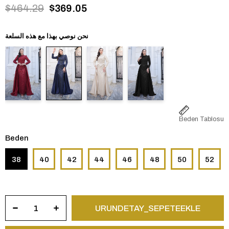
$464.29
$369.05
نحن نوصي بهذا مع هذه السلعة
Beden Tablosu
Beden
38
40
42
44
46
48
50
52