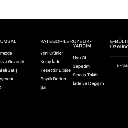
UMSAL
KATEGORİLER
ÜYELİK -
E-BÜLT
YARDIM
Özel in
ımızda
Yeni Ürünler
Üye Ol
lik ve Güvenlik
Kolay İade
Sepetim
eli Satış
Tesettür Elbise
Sipariş Takibi
eşmesi
Büyük Beden
İade ve Değişim
K
Şal