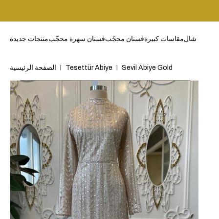
شال
مقاسات كبيرة
فستان محجّب
فستان سهرة محجّب
منتجات جديدة
Sevil Abiye Gold
Tesettür Abiye
الصفحة الرئيسية