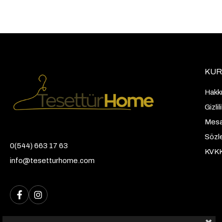
KUR
Hakk
Gizli
Mesaf
Sözl
0(544) 663 17 63
KVK
info@tesetturhome.com