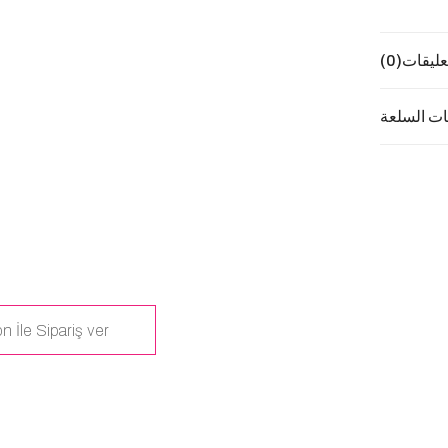
عليقات
(0)
ت السلعة
n İle Sipariş ver