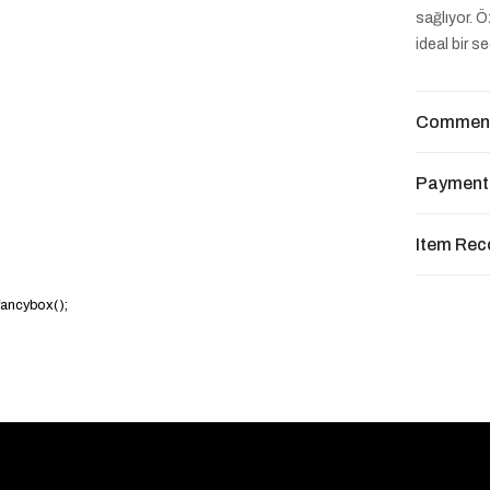
sağlıyor. 
ideal bir s
Commen
Payment
Item Re
.fancybox();