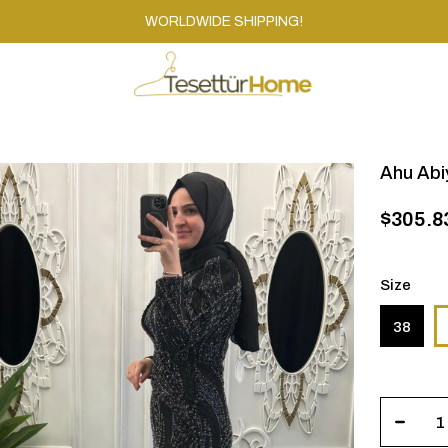
WORLDWIDE SHIPPING!
Ahu Abi
$305.8
Size
38