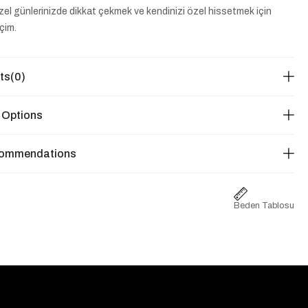
Özel günlerinizde dikkat çekmek ve kendinizi özel hissetmek için
eçim.
ts
(0)
 Options
commendations
Beden Tablosu