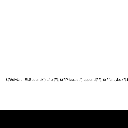
$('#divUrunEkSecenek').after('
'); $(".PriceList").append("
"); $(".fancybox")