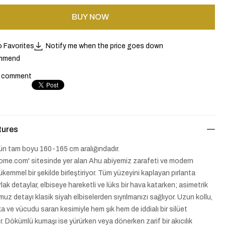
o Favorites
Notify me when the price goes down
mmend
a comment
tures
n tam boyu 160-165 cm aralığındadır.
ome.com' sitesinde yer alan Ahu abiyemiz zarafeti ve modern
kemmel bir şekilde birleştiriyor. Tüm yüzeyini kaplayan pırlanta
lak detaylar, elbiseye hareketli ve lüks bir hava katarken; asimetrik
uz detayı klasik siyah elbiselerden sıyrılmanızı sağlıyor. Uzun kollu,
a ve vücudu saran kesimiyle hem şık hem de iddialı bir silüet
r. Dökümlü kumaşı ise yürürken veya dönerken zarif bir akıcılık