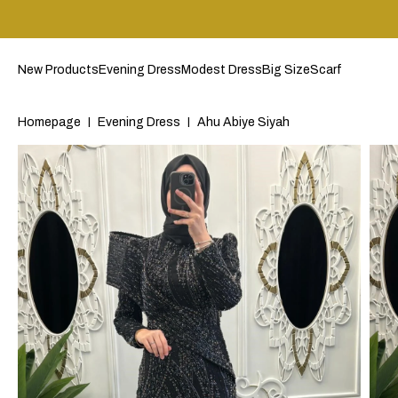
New Products
Evening Dress
Modest Dress
Big Size
Scarf
Homepage
Evening Dress
Ahu Abiye Siyah