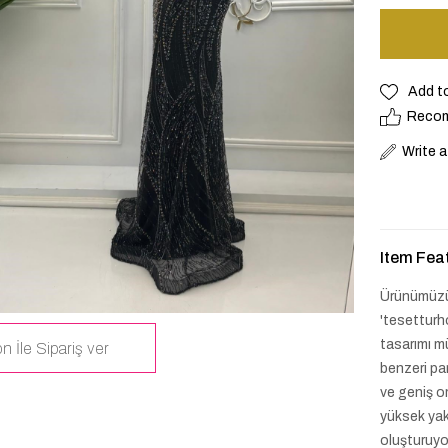
Add t
Reco
Write 
Item Fea
Ürünümüzü
'tesetturh
tasarımı mü
n İle Sipariş ver
benzeri par
ve geniş om
yüksek yak
oluşturuyo