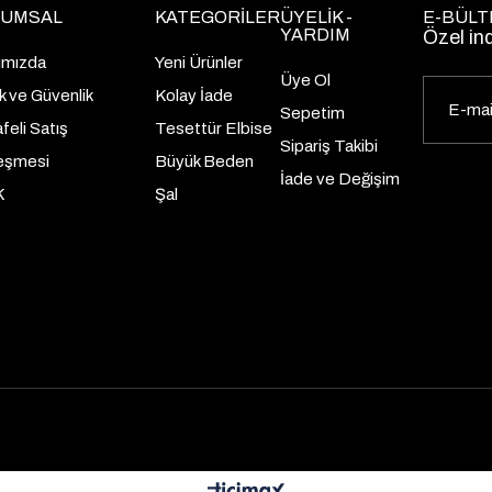
UMSAL
KATEGORİLER
ÜYELİK -
E-BÜLT
YARDIM
Özel in
ımızda
Yeni Ürünler
Üye Ol
lik ve Güvenlik
Kolay İade
Sepetim
eli Satış
Tesettür Elbise
Sipariş Takibi
eşmesi
Büyük Beden
İade ve Değişim
K
Şal