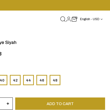
0
English - USD
ye Siyah
3
40
42
44
46
48