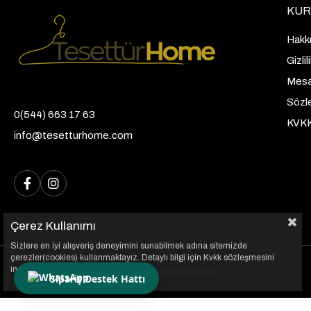
KUR
Hakk
Gizli
Mesaf
Sözl
0(544) 663 17 63
KVK
info@tesetturhome.com
Çerez Kullanımı
Sizlere en iyi alışveriş deneyimini sunabilmek adına sitemizde
çerezler(cookies) kullanmaktayız. Detaylı bilgi için Kvkk sözleşmesini
inceleyebilirsiniz.
© 2026 Tesettür Home, Tüm Hakları Saklıdır.
Sipariş Destek Hattı