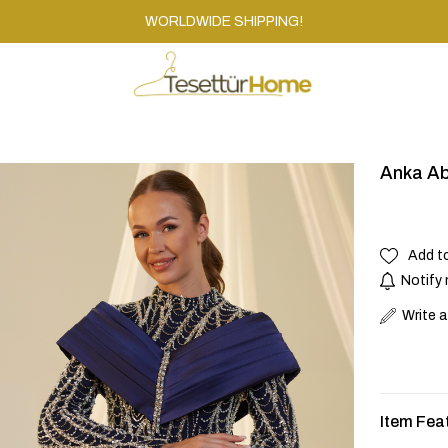
WORLDWIDE SHIPPING!
Anka Ab
Add t
Notify 
Write 
Item Fea