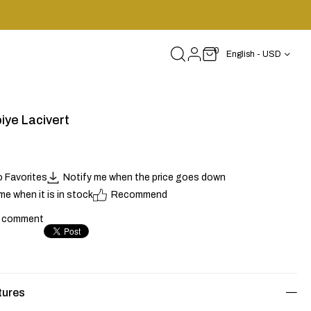
0
English - USD
iye Lacivert
o Favorites
Notify me when the price goes down
me when it is in stock
Recommend
a comment
tures