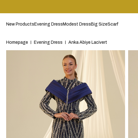
New Products
Evening Dress
Modest Dress
Big Size
Scarf
Homepage
Evening Dress
Anka Abiye Lacivert