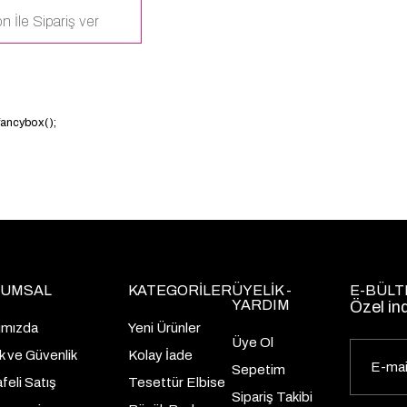
n İle Sipariş ver
.fancybox();
UMSAL
KATEGORİLER
ÜYELİK -
E-BÜLT
YARDIM
Özel in
ımızda
Yeni Ürünler
Üye Ol
lik ve Güvenlik
Kolay İade
Sepetim
eli Satış
Tesettür Elbise
Sipariş Takibi