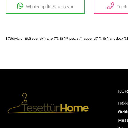
Whatsapp İle Sipariş ver
Telefo
$('#divUrunEkSecenek').after('
'); $(".PriceList").append("
"); $(".fancybox")
KUR
Hakk
Gizli
Mesaf