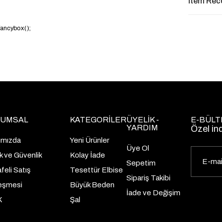
Item Re
.fancybox();
UMSAL
KATEGORİLER
ÜYELİK -
E-BÜLT
YARDIM
Özel in
ımızda
Yeni Ürünler
Üye Ol
lik ve Güvenlik
Kolay İade
Sepetim
eli Satış
Tesettür Elbise
Sipariş Takibi
eşmesi
Büyük Beden
İade ve Değişim
K
Şal