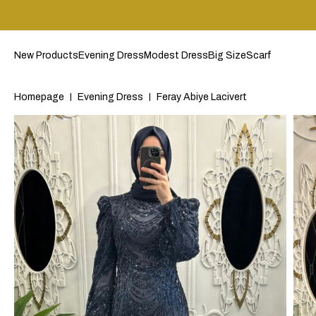
New Products
Evening Dress
Modest Dress
Big Size
Scarf
Homepage
Evening Dress
Feray Abiye Lacivert