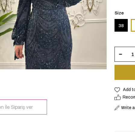
Size
38
Add t
Reco
n İle Sipariş ver
Write 