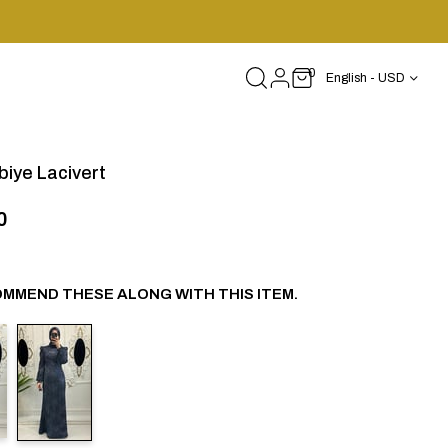
0
English - USD
biye Lacivert
0
MMEND THESE ALONG WITH THIS ITEM.