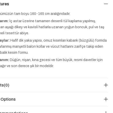
tures
ümüzün tam boyu 160-165 cm aralığındadır.
arım:
İç astar üzerine tamamen desenli tül kaplama yapılmış,
an aşağı dikey ve kavisli hatlarla uzanan yoğun boncuk, pul ve taş
meli tesettür abiye.
aylar:
Hafif dik yaka yapısı, omuz kısımları kabarık (büzgülü) formda
rlanmış manşetli balon kollar ve vücut hatlarını zarifçe takip eden
balık kesim formu.
lanım:
Düğün, nişan, kına gecesi ve tüm büyük, resmi davetler için
, ağır ve son derece şık bir modeldir.
ts
(0)
 Options