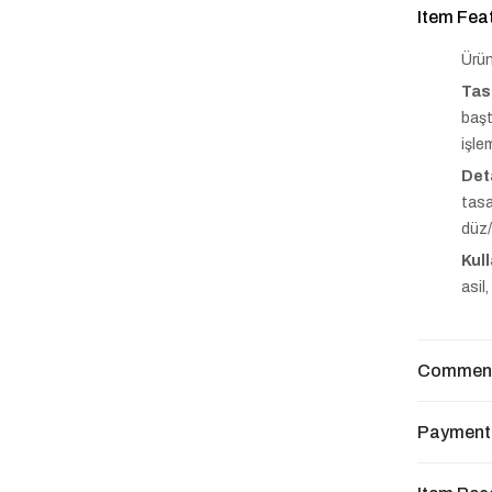
Item Fea
Ürün
Tas
başt
işle
Det
tasa
düz/
Kul
asil
Commen
Payment