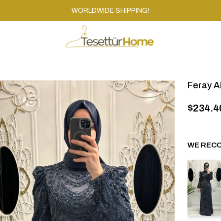
WORLDWIDE SHIPPING!
Feray A
$234.4
WE RECO