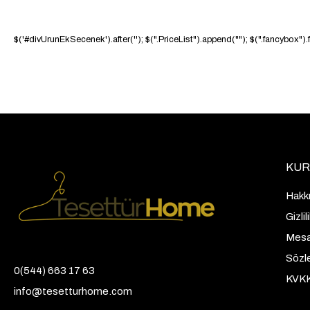
$('#divUrunEkSecenek').after('
'); $(".PriceList").append("
"); $(".fancybox")
KUR
Hakk
Gizli
Mesaf
Sözl
0(544) 663 17 63
KVK
info@tesetturhome.com