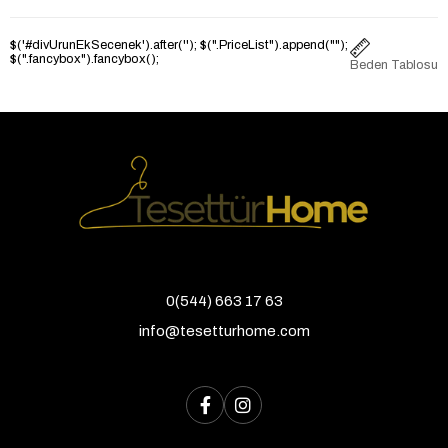
$('#divUrunEkSecenek').after('
'); $(".PriceList").append("
");
$(".fancybox").fancybox();
Beden Tablosu
0(544) 663 17 63
info@tesetturhome.com