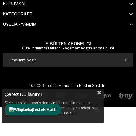
KURUMSAL
KATEGORİLER
ÜYELİK - YARDIM
E-BÜLTEN ABONELİĞİ
Özel indirim fırsatlarını kaçırmamak için abone olun!
© 2026 Tesettür Home, Tüm Hakları Saklıdır.
Çerez Kullanımı
Sizlere en iyi alışveriş deneyimini sunabilmek adına
sitemizde çerezler(cookies) kullanmaktayız. Detaylı bilgi
Sipariş Destek Hattı
için Kvkk sözleşmesini inceleyebilirsiniz.