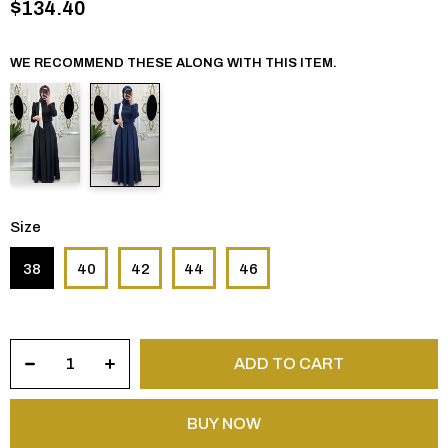
$134.40
WE RECOMMEND THESE ALONG WITH THIS ITEM.
Size
38
40
42
44
46