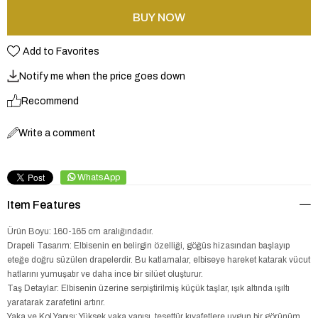
Add to Favorites
Notify me when the price goes down
Recommend
Write a comment
WhatsApp
Item Features
Ürün Boyu: 160-165 cm aralığındadır.
Drapeli Tasarım: Elbisenin en belirgin özelliği, göğüs hizasından başlayıp
eteğe doğru süzülen drapelerdir. Bu katlamalar, elbiseye hareket katarak vücut
hatlarını yumuşatır ve daha ince bir silüet oluşturur.
Taş Detaylar: Elbisenin üzerine serpiştirilmiş küçük taşlar, ışık altında ışıltı
yaratarak zarafetini artırır.
Yaka ve Kol Yapısı: Yüksek yaka yapısı, tesettür kıyafetlere uygun bir görünüm