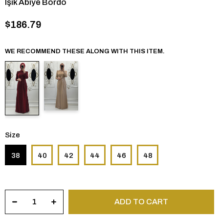
Işık Abiye Bordo
$186.79
WE RECOMMEND THESE ALONG WITH THIS ITEM.
Size
38
40
42
44
46
48