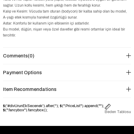
sağlar. Uzun kollu kesimi, hem şıklığı hem de ferahlığı korur.
Kalıp ve Kesim: Vücuda tam oturan (bodycon) bir kalba sahip olan bu model,
A-yağı etek kısmıyla hareket özgürlüğü sunar.
Astar: Konforlu bir kullanım için elbisenin içi astarlıdır.
Bu model, düğün, nişan veya özel davetler gibi resmi ortamlar için ideal bir
tercihtir.
Comments
(0)
Payment Options
Item Recommendations
$('#divUrunEkSecenek').after('
'); $(".PriceList").append("
");
$(".fancybox").fancybox();
Beden Tablosu