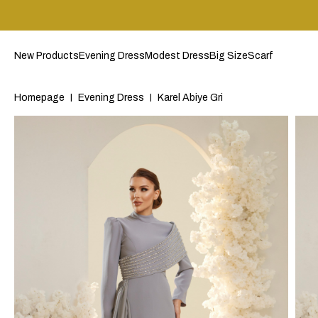
New Products
Evening Dress
Modest Dress
Big Size
Scarf
Homepage
Evening Dress
Karel Abiye Gri