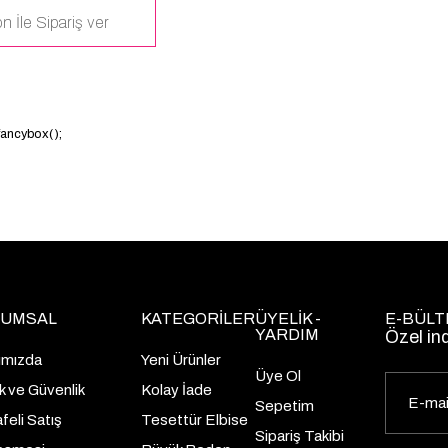
n İle Sipariş ver
.fancybox();
UMSAL
KATEGORİLER
ÜYELİK -
E-BÜLT
YARDIM
Özel in
ımızda
Yeni Ürünler
Üye Ol
lik ve Güvenlik
Kolay İade
Sepetim
eli Satış
Tesettür Elbise
Sipariş Takibi