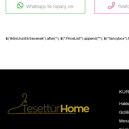
Whatsapp İle Sipariş ver
Telefo
$('#divUrunEkSecenek').after('
'); $(".PriceList").append("
"); $(".fancybox")
KUR
Hakk
Gizli
Mesaf