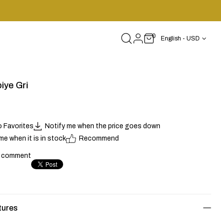
0
English - USD
iye Gri
o Favorites
Notify me when the price goes down
me when it is in stock
Recommend
a comment
tures