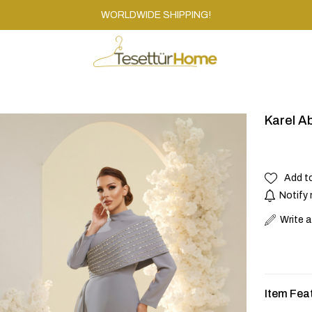
WORLDWIDE SHIPPING!
Karel Ab
Add t
Notify 
Write 
Item Fea