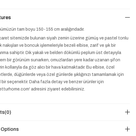
tures
ümüzün tam boyu 150-155 cm aralığındadır.
caret sitemizde bulunan siyah zemin üzerine gümüş ve pastel tonlu
k nakışları ve boncuk işlemeleriyle bezeli elbise, zarif ve şık bir
rıma sahiptir. Dik yakalı ve belden dökümlü peplum üst detayıyla
rn bir görünüm sunarken, omuzlardan yere kadar uzanan şifon
rin kollarıyla da göz alıcı bir hava katmaktadır. Bu elbise, özel
tlerde, düğünlerde veya özel günlerde şıklığınızı tamamlamak için
l bir seçenektir. Daha fazla detay ve benzer ürünler için
etturhome.com' adresini ziyaret edebilirsiniz.
ts
(0)
 Options