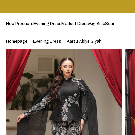
New Products
Evening Dress
Modest Dress
Big Size
Scarf
Homepage
Evening Dress
Karsu Abiye Siyah