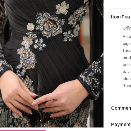
Item Fea
Ürün
E-ti
çiçe
tasa
mode
pele
dave
idea
'tes
Commen
Payment