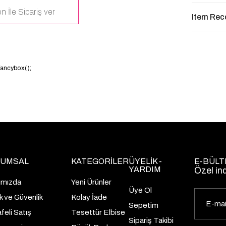
n İle Sipariş ver
Item Re
.fancybox();
UMSAL
KATEGORİLER
ÜYELİK -
E-BÜLT
YARDIM
Özel in
ımızda
Yeni Ürünler
Üye Ol
lik ve Güvenlik
Kolay İade
Sepetim
eli Satış
Tesettür Elbise
Sipariş Takibi