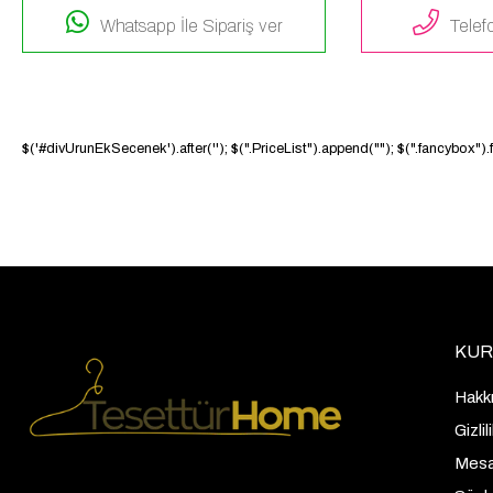
Whatsapp İle Sipariş ver
Telefo
$('#divUrunEkSecenek').after('
'); $(".PriceList").append("
"); $(".fancybox")
KUR
Hakk
Gizli
Mesaf