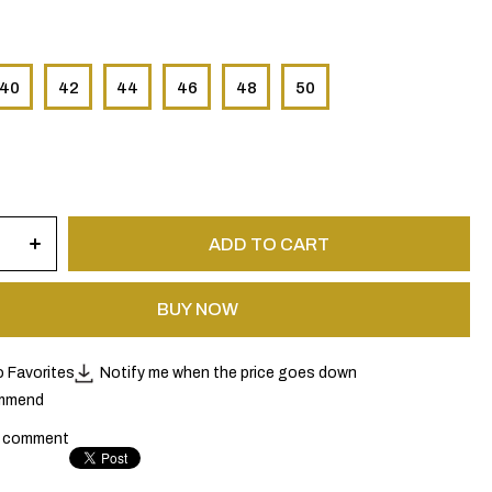
40
42
44
46
48
50
o Favorites
Notify me when the price goes down
mmend
a comment