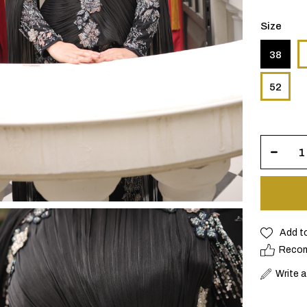
Size
38
52
Add t
Reco
Write 