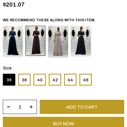
$201.07
WE RECOMMEND THESE ALONG WITH THIS ITEM.
Size
36
38
40
42
44
46