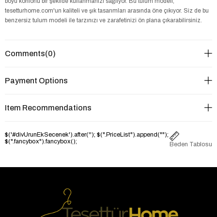
boyu konforlu bir şekilde kullanmanızı sağlıyor. Bu tulum modeli,
tesetturhome.com'un kaliteli ve şık tasarımları arasında öne çıkıyor. Siz de bu
benzersiz tulum modeli ile tarzınızı ve zarafetinizi ön plana çıkarabilirsiniz.
Comments
(0)
Payment Options
Item Recommendations
$('#divUrunEkSecenek').after('
'); $(".PriceList").append("
");
$(".fancybox").fancybox();
Beden Tablosu