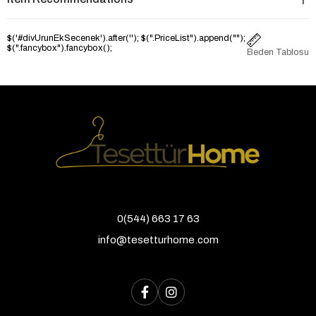
$('#divUrunEkSecenek').after('
'); $(".PriceList").append("
");
$(".fancybox").fancybox();
Beden Tablosu
0(544) 663 17 63
info@tesetturhome.com