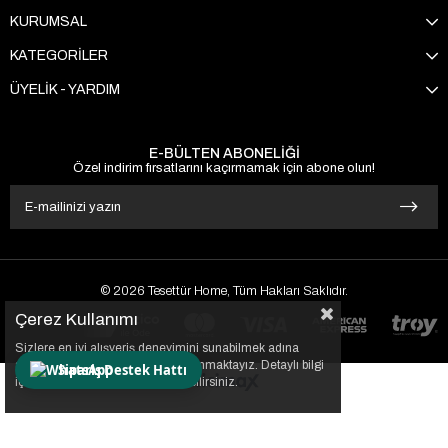
KURUMSAL
KATEGORİLER
ÜYELİK - YARDIM
E-BÜLTEN ABONELİĞİ
Özel indirim fırsatlarını kaçırmamak için abone olun!
© 2026 Tesettür Home, Tüm Hakları Saklıdır.
Çerez Kullanımı
Sizlere en iyi alışveriş deneyimini sunabilmek adına
sitemizde çerezler(cookies) kullanmaktayız. Detaylı bilgi
Sipariş Destek Hattı
için Kvkk sözleşmesini inceleyebilirsiniz.