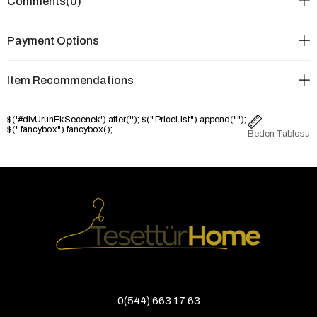
Comments
(0)
Payment Options
Item Recommendations
$('#divUrunEkSecenek').after('
'); $(".PriceList").append("
");
$(".fancybox").fancybox();
Beden Tablosu
0(544) 663 17 63