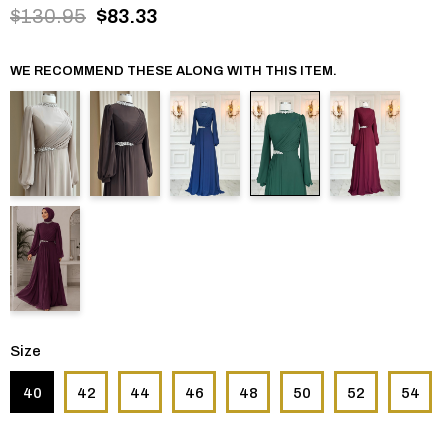
$130.95
$83.33
WE RECOMMEND THESE ALONG WITH THIS ITEM.
Size
40
42
44
46
48
50
52
54