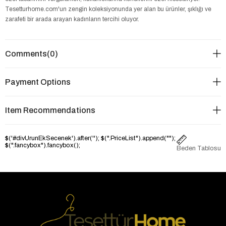
Tesetturhome.com'un zengin koleksiyonunda yer alan bu ürünler, şıklığı ve
zarafeti bir arada arayan kadınların tercihi oluyor.
Comments
(0)
Payment Options
Item Recommendations
$('#divUrunEkSecenek').after('
'); $(".PriceList").append("
");
$(".fancybox").fancybox();
Beden Tablosu