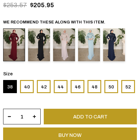
$253.57
$205.95
WE RECOMMEND THESE ALONG WITH THIS ITEM.
Size
38
40
42
44
46
48
50
52