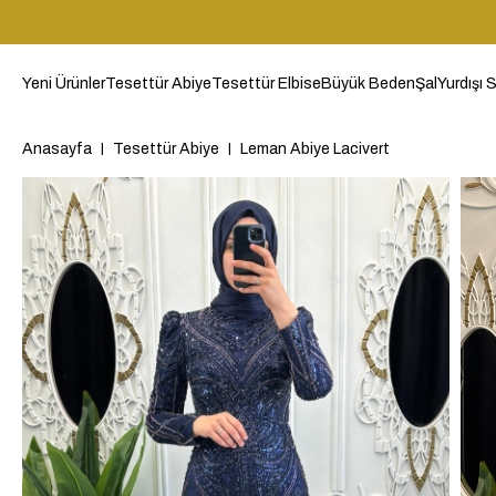
Yeni Ürünler
Tesettür Abiye
Tesettür Elbise
Büyük Beden
Şal
Yurdışı S
Anasayfa
Tesettür Abiye
Leman Abiye Lacivert