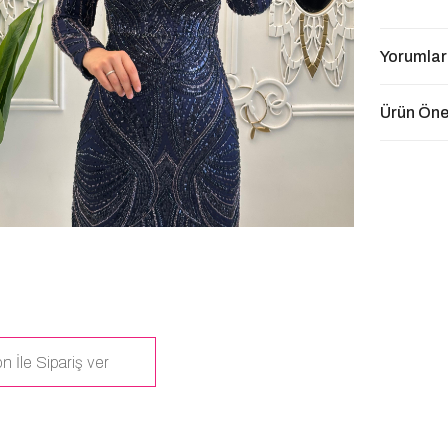
Yorumlar
Ürün Öner
n İle Sipariş ver