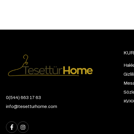
KUR
Hakk
Gizli
Mesaf
Sözl
0(544) 663 17 63
KVK
info@tesetturhome.com