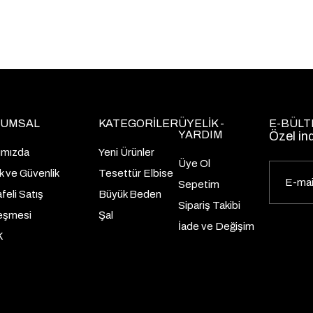
UMSAL
KATEGORİLER
ÜYELİK -
E-BÜLT
YARDIM
Özel in
ımızda
Yeni Ürünler
Üye Ol
lik ve Güvenlik
Tesettür Elbise
Sepetim
eli Satış
Büyük Beden
Sipariş Takibi
eşmesi
Şal
İade ve Değişim
K