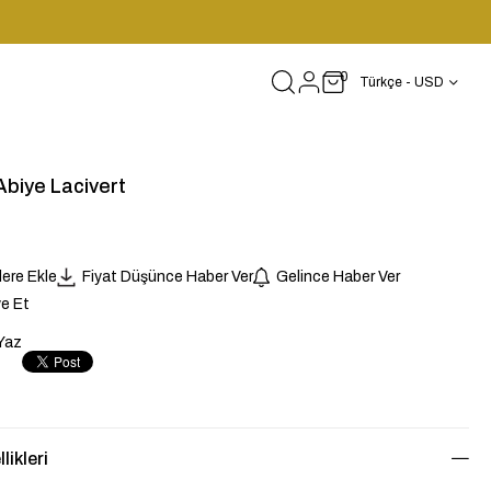
0
Türkçe - USD
biye Lacivert
lere Ekle
Fiyat Düşünce Haber Ver
Gelince Haber Ver
e Et
Yaz
likleri