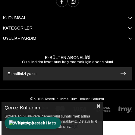
KURUMSAL
KATEGORİLER
ÜYELİK - YARDIM
E-BÜLTEN ABONELİĞİ
Özel indirim fırsatlarını kaçırmamak için abone olun!
© 2026 Tesettür Home, Tüm Hakları Saklıdır.
Çerez Kullanımı
Sizlere en iyi alışveriş deneyimini sunabilmek adına
sitemizde çerezler(cookies) kullanmaktayız. Detaylı bilgi
Sipariş Destek Hattı
için Kvkk sözleşmesini inceleyebilirsiniz.