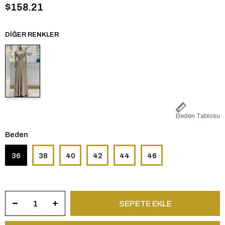
$158.21
DIĞER RENKLER
Beden Tablosu
Beden
36
38
40
42
44
46