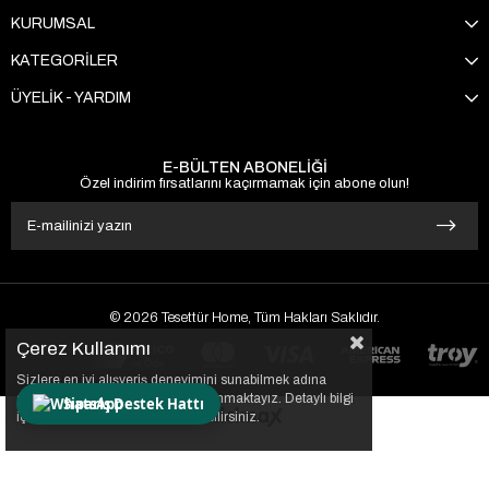
KURUMSAL
KATEGORİLER
ÜYELİK - YARDIM
E-BÜLTEN ABONELİĞİ
Özel indirim fırsatlarını kaçırmamak için abone olun!
© 2026 Tesettür Home, Tüm Hakları Saklıdır.
Çerez Kullanımı
Sizlere en iyi alışveriş deneyimini sunabilmek adına
sitemizde çerezler(cookies) kullanmaktayız. Detaylı bilgi
Sipariş Destek Hattı
için Kvkk sözleşmesini inceleyebilirsiniz.