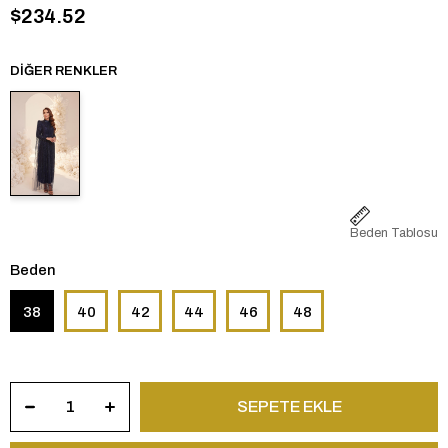
$234.52
DIĞER RENKLER
Beden Tablosu
Beden
38
40
42
44
46
48