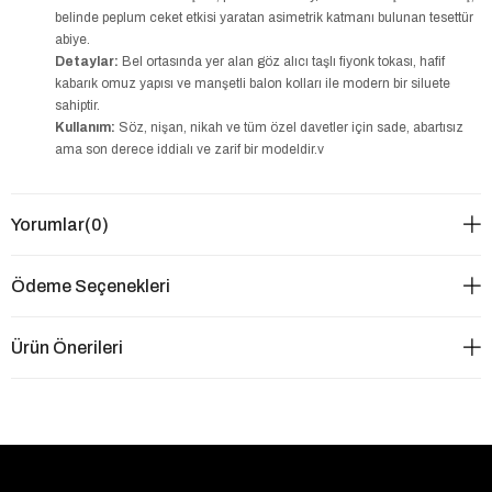
belinde peplum ceket etkisi yaratan asimetrik katmanı bulunan tesettür
abiye.
Detaylar:
Bel ortasında yer alan göz alıcı taşlı fiyonk tokası, hafif
kabarık omuz yapısı ve manşetli balon kolları ile modern bir siluete
sahiptir.
Kullanım:
Söz, nişan, nikah ve tüm özel davetler için sade, abartısız
ama son derece iddialı ve zarif bir modeldir.v
Yorumlar
(0)
Ödeme Seçenekleri
Ürün Önerileri