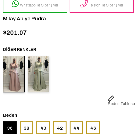
Whatsapp İle Sipariş ver
Telefon İle Sipariş ver
Milay Abiye Pudra
$201.07
DIĞER RENKLER
Beden Tablosu
Beden
36
38
40
42
44
46