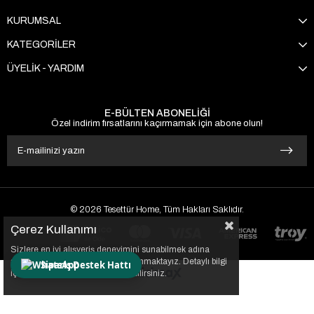
KURUMSAL
KATEGORİLER
ÜYELİK - YARDIM
E-BÜLTEN ABONELİĞİ
Özel indirim fırsatlarını kaçırmamak için abone olun!
© 2026 Tesettür Home, Tüm Hakları Saklıdır.
Çerez Kullanımı
Sizlere en iyi alışveriş deneyimini sunabilmek adına
sitemizde çerezler(cookies) kullanmaktayız. Detaylı bilgi
Sipariş Destek Hattı
için Kvkk sözleşmesini inceleyebilirsiniz.