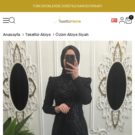
TÜM ÜRÜNLERDE ÜCRETSİZ KARGO FIRSATI!
0
Anasayfa
Tesettür Abiye
Özüm Abiye Siyah