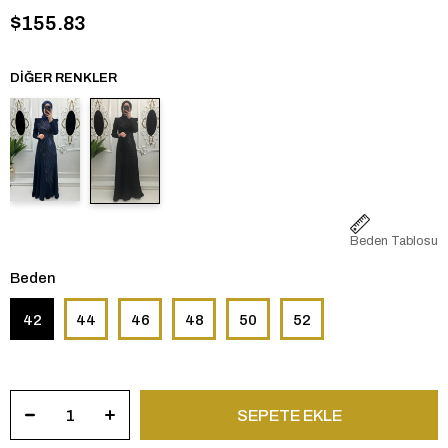
$155.83
DIĞER RENKLER
Beden Tablosu
Beden
42
44
46
48
50
52