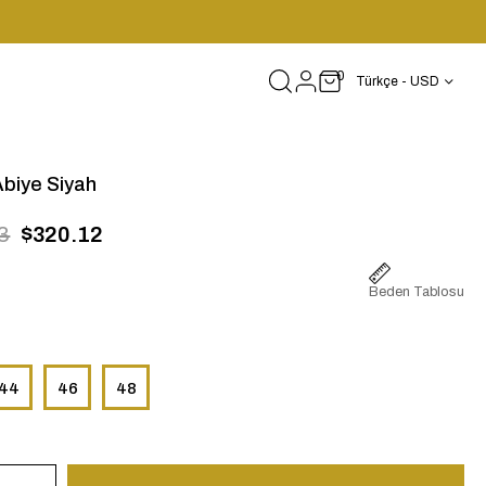
0
Türkçe - USD
Abiye Siyah
3
$320.12
Beden Tablosu
44
46
48