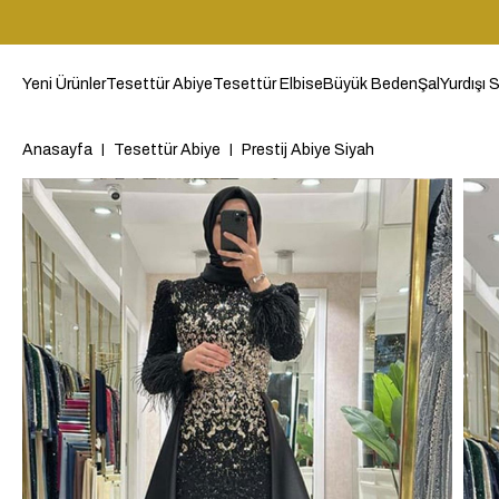
Yeni Ürünler
Tesettür Abiye
Tesettür Elbise
Büyük Beden
Şal
Yurdışı S
Anasayfa
Tesettür Abiye
Prestij Abiye Siyah