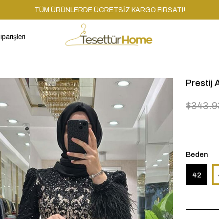
TÜM ÜRÜNLERDE ÜCRETSİZ KARGO FIRSATI!
iparişleri
Prestij 
$343.9
Beden
42