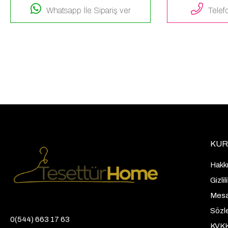
Whatsapp İle Sipariş ver
Telefo
KUR
Hakk
Gizli
Mesaf
Sözl
0(544) 663 17 63
KVK