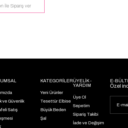
n İle Sipariş ver
UMSAL
KATEGORİLER
ÜYELİK -
E-BÜLT
YARDIM
Özel in
ımızda
Yeni Ürünler
Üye Ol
lik ve Güvenlik
Tesettür Elbise
Sepetim
eli Satış
Büyük Beden
Sipariş Takibi
eşmesi
Şal
İade ve Değişim
K