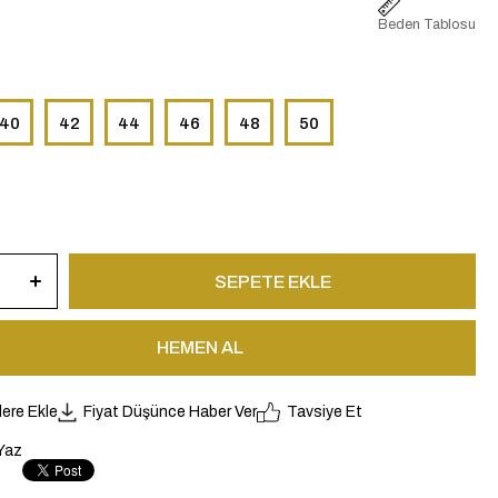
Beden Tablosu
40
42
44
46
48
50
lere Ekle
Fiyat Düşünce Haber Ver
Tavsiye Et
Yaz