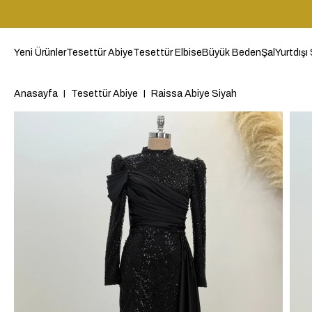
Yeni Ürünler
Tesettür Abiye
Tesettür Elbise
Büyük Beden
Şal
Yurtdışı 
Anasayfa
Tesettür Abiye
Raissa Abiye Siyah