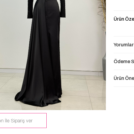
Ürün Özel
Yorumlar
Ödeme S
Ürün Öner
n İle Sipariş ver