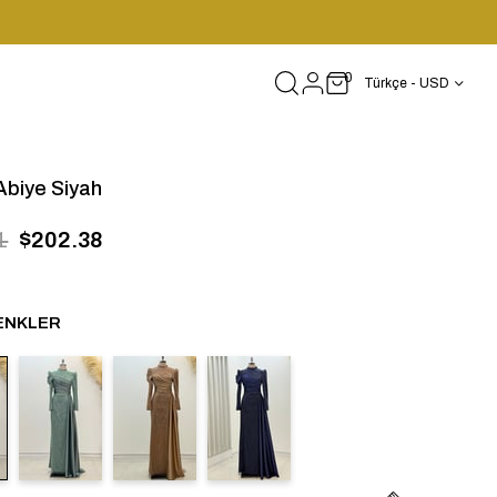
0
Türkçe - USD
Abiye Siyah
1
$202.38
ENKLER