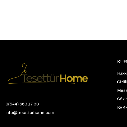
KUR
Hakk
Gizli
Mesaf
Sözl
0(544) 663 17 63
KVK
info@tesetturhome.com