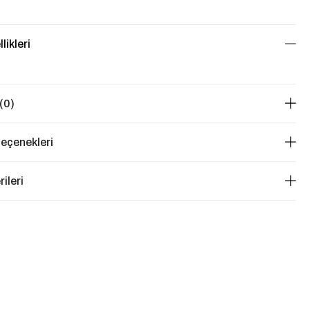
likleri
(0)
eçenekleri
ileri