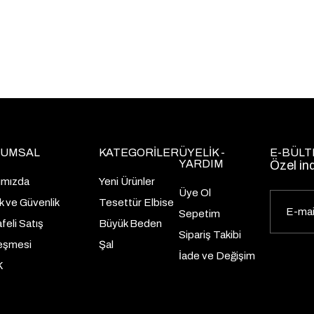
UMSAL
KATEGORİLER
ÜYELİK -
E-BÜLT
YARDIM
Özel in
ımızda
Yeni Ürünler
Üye Ol
lik ve Güvenlik
Tesettür Elbise
Sepetim
eli Satış
Büyük Beden
Sipariş Takibi
eşmesi
Şal
İade ve Değişim
K