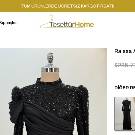
TÜM ÜRÜNLERDE ÜCRETSİZ KARGO FIRSATI!
Siparişleri
Raissa 
$285.7
DIĞER R