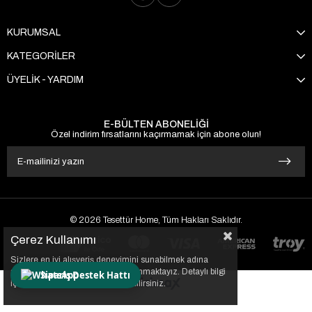
KURUMSAL
KATEGORİLER
ÜYELİK - YARDIM
E-BÜLTEN ABONELİĞİ
Özel indirim fırsatlarını kaçırmamak için abone olun!
© 2026 Tesettür Home, Tüm Hakları Saklıdır.
Çerez Kullanımı
Sizlere en iyi alışveriş deneyimini sunabilmek adına
sitemizde çerezler(cookies) kullanmaktayız. Detaylı bilgi
Sipariş Destek Hattı
için Kvkk sözleşmesini inceleyebilirsiniz.