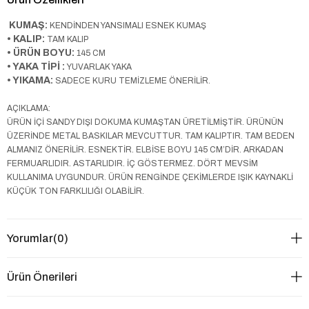
KUMAŞ:
KENDİNDEN YANSIMALI ESNEK KUMAŞ
• KALIP:
TAM KALIP
• ÜRÜN BOYU:
145 CM
• YAKA TİPİ :
YUVARLAK YAKA
• YIKAMA:
SADECE KURU TEMİZLEME ÖNERİLİR.
AÇIKLAMA:
ÜRÜN İÇİ SANDY DIŞI DOKUMA KUMAŞTAN ÜRETİLMİŞTİR. ÜRÜNÜN
ÜZERİNDE METAL BASKILAR MEVCUTTUR. TAM KALIPTIR. TAM BEDEN
ALMANIZ ÖNERİLİR. ESNEKTİR. ELBİSE BOYU 145 CM’DİR. ARKADAN
FERMUARLIDIR. ASTARLIDIR. İÇ GÖSTERMEZ. DÖRT MEVSİM
KULLANIMA UYGUNDUR. ÜRÜN RENGİNDE ÇEKİMLERDE IŞIK KAYNAKLİ
KÜÇÜK TON FARKLILIĞI OLABİLİR.
Yorumlar
(0)
Ürün Önerileri