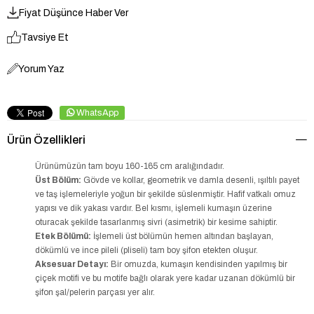
Fiyat Düşünce Haber Ver
Tavsiye Et
Yorum Yaz
WhatsApp
Ürün Özellikleri
Ürünümüzün tam boyu 160-165 cm aralığındadır.
Üst Bölüm:
Gövde ve kollar, geometrik ve damla desenli, ışıltılı payet
ve taş işlemeleriyle yoğun bir şekilde süslenmiştir. Hafif vatkalı omuz
yapısı ve dik yakası vardır. Bel kısmı, işlemeli kumaşın üzerine
oturacak şekilde tasarlanmış sivri (asimetrik) bir kesime sahiptir.
Etek Bölümü:
İşlemeli üst bölümün hemen altından başlayan,
dökümlü ve ince pileli (pliseli) tam boy şifon etekten oluşur.
Aksesuar Detayı:
Bir omuzda, kumaşın kendisinden yapılmış bir
çiçek motifi ve bu motife bağlı olarak yere kadar uzanan dökümlü bir
şifon şal/pelerin parçası yer alır.