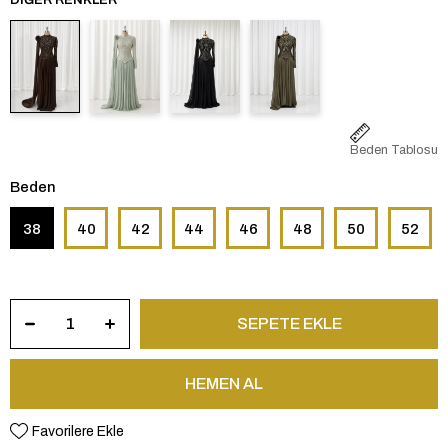
Beden Tablosu
Beden
38
40
42
44
46
48
50
52
Favorilere Ekle