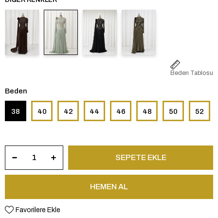
Beden Tablosu
Beden
38
40
42
44
46
48
50
52
Favorilere Ekle