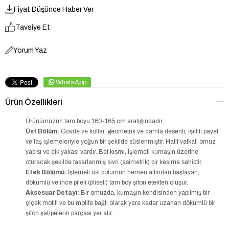
Fiyat Düşünce Haber Ver
Tavsiye Et
Yorum Yaz
WhatsApp
Ürün Özellikleri
Ürünümüzün tam boyu 160-165 cm aralığındadır.
Üst Bölüm:
Gövde ve kollar, geometrik ve damla desenli, ışıltılı payet
ve taş işlemeleriyle yoğun bir şekilde süslenmiştir. Hafif vatkalı omuz
yapısı ve dik yakası vardır. Bel kısmı, işlemeli kumaşın üzerine
oturacak şekilde tasarlanmış sivri (asimetrik) bir kesime sahiptir.
Etek Bölümü:
İşlemeli üst bölümün hemen altından başlayan,
dökümlü ve ince pileli (pliseli) tam boy şifon etekten oluşur.
Aksesuar Detayı:
Bir omuzda, kumaşın kendisinden yapılmış bir
çiçek motifi ve bu motife bağlı olarak yere kadar uzanan dökümlü bir
şifon şal/pelerin parçası yer alır.