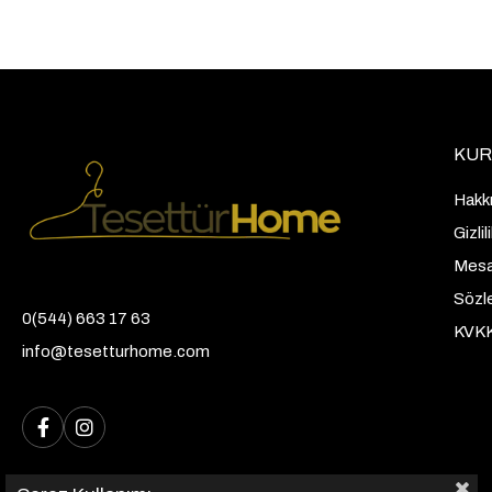
KUR
Hakk
Gizli
Mesaf
Sözl
0(544) 663 17 63
KVK
info@tesetturhome.com