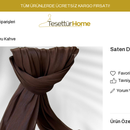
TÜM ÜRÜNLERDE ÜCRETSİZ KARGO FIRSATI!
iparişleri
yu Kahve
Saten D
Favori
Tavsiy
Yorum 
Ürün Özel