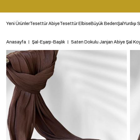
Yeni Ürünler
Tesettür Abiye
Tesettür Elbise
Büyük Beden
Şal
Yurdışı S
Anasayfa
Şal-Eşarp-Başlık
Saten Dokulu Janjan Abiye Şal Ko