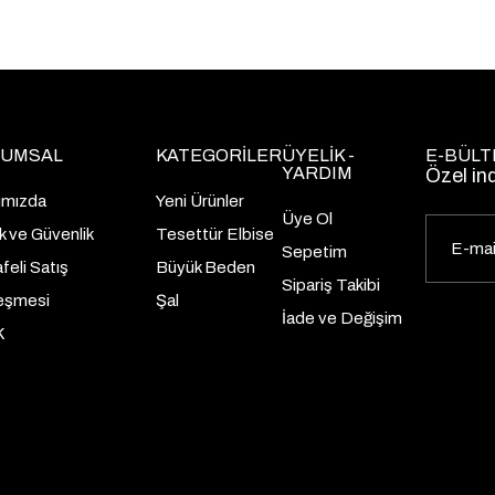
UMSAL
KATEGORİLER
ÜYELİK -
E-BÜLT
YARDIM
Özel in
ımızda
Yeni Ürünler
Üye Ol
lik ve Güvenlik
Tesettür Elbise
Sepetim
eli Satış
Büyük Beden
Sipariş Takibi
eşmesi
Şal
İade ve Değişim
K