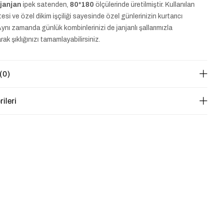
janjan
ipek satenden,
80*180
ölçülerinde üretilmiştir. Kullanılan
esi ve özel dikim işçiliği sayesinde özel günlerinizin kurtarıcı
Aynı zamanda günlük kombinlerinizi de janjanlı şallarımızla
k şıklığınızı tamamlayabilirsiniz.
(0)
ileri